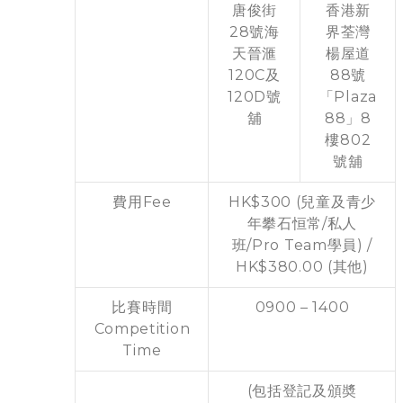
唐俊街
香港新
28號海
界荃灣
天晉滙
楊屋道
120C及
88號
120D號
「Plaza
舖
88」8
樓802
號舖
費用Fee
HK$300 (兒童及青少
年攀石恒常/私人
班/Pro Team學員) /
HK$380.00 (其他)
比賽時間
0900 – 1400
Competition
Time
(包括登記及頒奬