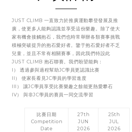
JUST CLIMB 一直致力於推廣運動攀登發展及推
廣，使更多人能夠認識並享受這份樂趣。除了使大
家有機會接觸抱石，我們也時常舉辦各類賽事挑戰
積極突破提升的抱石愛好者。鑒于抱石愛好者不乏
兒童，並且不常有相關賽事，因此我們特設此
JUST CLIMB 抱石聯賽。我們盼望能夠：
I） 透過參與過程幫助JC學員更認識比賽
II） 使家長看見JC學員的學習進度
III） 讓JC學員享受比賽樂趣之餘能更熱愛攀石
IV） 與非JC學員的賽員一同交流學習
比賽日期
27th
25th
Competition
JUN
JUL
Date
2026
2026