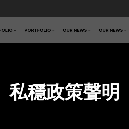
FOLIO
PORTFOLIO
OUR NEWS
OUR NEWS
私穩政策聲明