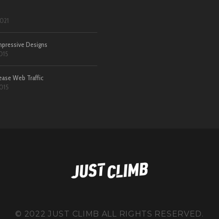
021
pressive Designs
015
ease Web Traffic
015
© 2022 JUST CLIMB ALL RIGHTS RESERVED.