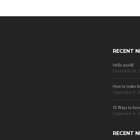
RECENT 
Hello world!
December 24, 2
How to make Im
September 9, 2
10 Ways to Incr
September 8, 2
RECENT 