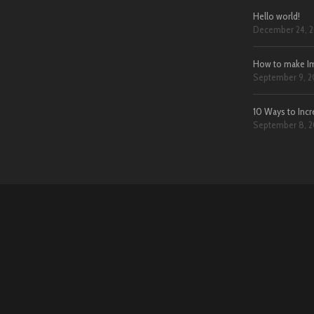
Hello world!
December 24, 2
How to make Im
September 9, 2
10 Ways to Incr
September 8, 2