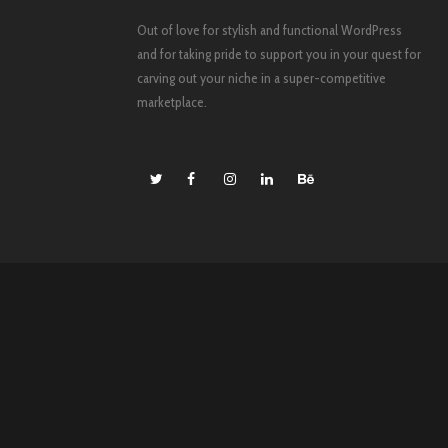
Out of love for stylish and functional WordPress
and for taking pride to support you in your quest for
carving out your niche in a super-competitive
marketplace.