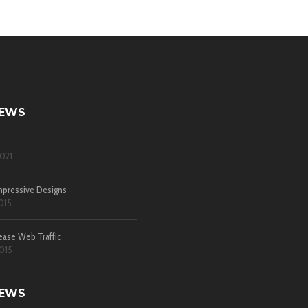
NEWS
021
pressive Designs
015
ease Web Traffic
015
NEWS