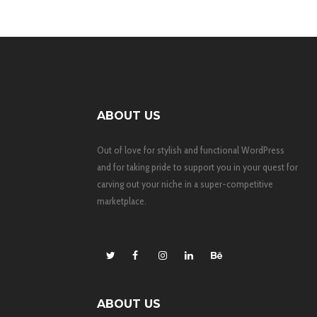
ABOUT US
Out of love for stylish and functional WordPress
and for taking pride to support you in your quest for
carving out your niche in a super-competitive
marketplace.
ABOUT US